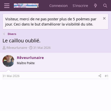
Connexion
S'inscrire
Visiteur, merci de ne pas poster plus de 5 poèmes par
jour. Ceci dans le but d'améliorer la visibilité du site.
Divers
Le caillou oublié.
A
D
Rêveurlunaire
31 Mai 2026
u
a
t
t
Rêveurlunaire
e
e
Maître Poète
u
d
r
e
d
d
31 Mai 2026
#1
e
é
l
b
a
u
d
t
i
s
c
u