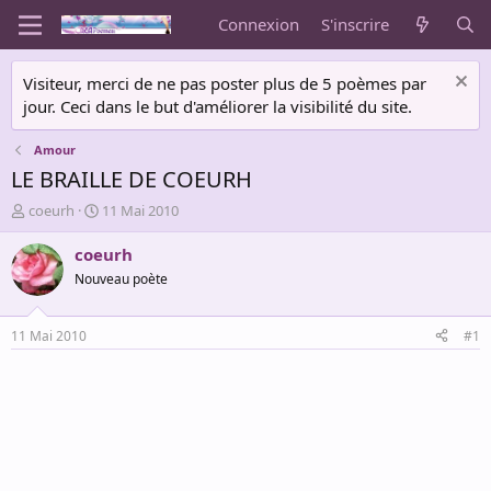
Connexion
S'inscrire
Visiteur, merci de ne pas poster plus de 5 poèmes par
jour. Ceci dans le but d'améliorer la visibilité du site.
Amour
LE BRAILLE DE COEURH
A
D
coeurh
11 Mai 2010
u
a
t
t
coeurh
e
e
Nouveau poète
u
d
r
e
d
d
11 Mai 2010
#1
e
é
l
b
a
u
d
t
i
s
c
u