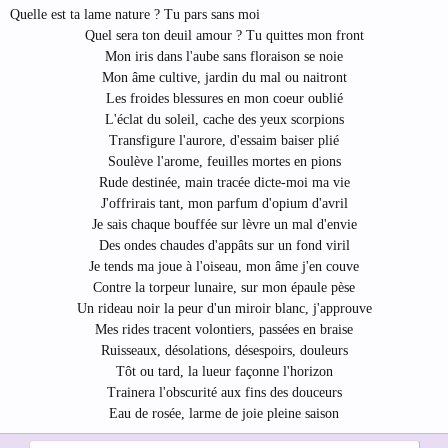
Quelle est ta lame nature ? Tu pars sans moi
Quel sera ton deuil amour ? Tu quittes mon front
Mon iris dans l'aube sans floraison se noie
Mon âme cultive, jardin du mal ou naitront
Les froides blessures en mon coeur oublié
L'éclat du soleil, cache des yeux scorpions
Transfigure l'aurore, d'essaim baiser plié
Soulève l'arome, feuilles mortes en pions
Rude destinée, main tracée dicte-moi ma vie
J'offrirais tant, mon parfum d'opium d'avril
Je sais chaque bouffée sur lèvre un mal d'envie
Des ondes chaudes d'appâts sur un fond viril
Je tends ma joue à l'oiseau, mon âme j'en couve
Contre la torpeur lunaire, sur mon épaule pèse
Un rideau noir la peur d'un miroir blanc, j'approuve
Mes rides tracent volontiers, passées en braise
Ruisseaux, désolations, désespoirs, douleurs
Tôt ou tard, la lueur façonne l'horizon
Trainera l'obscurité aux fins des douceurs
Eau de rosée, larme de joie pleine saison