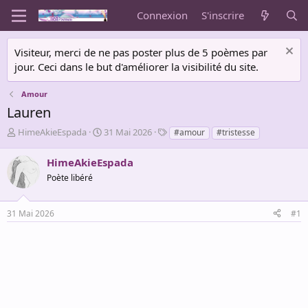
Connexion
S'inscrire
Visiteur, merci de ne pas poster plus de 5 poèmes par
jour. Ceci dans le but d'améliorer la visibilité du site.
Amour
Lauren
A
D
T
HimeAkieEspada
31 Mai 2026
#amour
#tristesse
u
a
a
t
t
g
HimeAkieEspada
e
e
s
Poète libéré
u
d
r
e
d
d
31 Mai 2026
#1
e
é
l
b
a
u
d
t
i
s
c
u