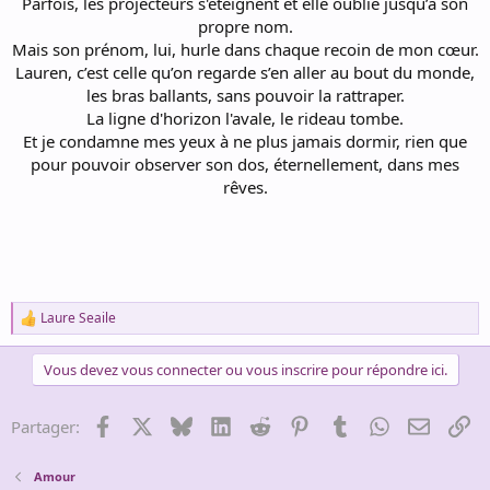
Parfois, les projecteurs s'éteignent et elle oublie jusqu’à son
propre nom.
Mais son prénom, lui, hurle dans chaque recoin de mon cœur.
Lauren, c’est celle qu’on regarde s’en aller au bout du monde,
les bras ballants, sans pouvoir la rattraper.
La ligne d'horizon l'avale, le rideau tombe.
Et je condamne mes yeux à ne plus jamais dormir, rien que
pour pouvoir observer son dos, éternellement, dans mes
rêves.
Laure Seaile
R
e
a
Vous devez vous connecter ou vous inscrire pour répondre ici.
c
t
i
Facebook
X
Bluesky
LinkedIn
Reddit
Pinterest
Tumblr
WhatsApp
Email
Li
Partager:
o
n
s
Amour
: