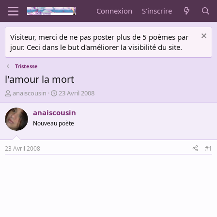
Connexion
S'inscrire
Visiteur, merci de ne pas poster plus de 5 poèmes par
jour. Ceci dans le but d'améliorer la visibilité du site.
Tristesse
l'amour la mort
A
D
anaiscousin
23 Avril 2008
u
a
t
t
anaiscousin
e
e
Nouveau poète
u
d
r
e
d
d
23 Avril 2008
#1
e
é
l
b
a
u
d
t
i
s
c
u