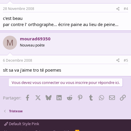
28 Novembre 2008
#4
c'est beau
par contre l' orthographe... écrire paine au lieu de peine...
mourad69350
M
Nouveau poète
6 Decembre 2008
#5
slt sa va j'aime tro té poemes
Vous devez vous connecter ou vous inscrire pour répondre ici.
Facebook
X
Bluesky
LinkedIn
Reddit
Pinterest
Tumblr
WhatsApp
Email
Li
Partager:
Tristesse
Default Style Pink