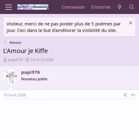
Connexion
S'inscrire
Visiteur, merci de ne pas poster plus de 5 poèmes par
jour. Ceci dans le but d'améliorer la visibilité du site.
Amour
L'Amour je Kiffe
A
D
papi976
19 Avril 2008
u
a
t
t
papi976
e
e
Nouveau poète
u
d
r
e
d
d
19 Avril 2008
#1
e
é
l
b
a
u
d
t
i
s
c
u