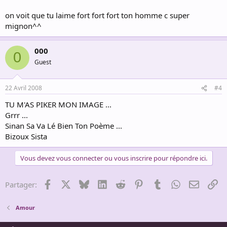
on voit que tu laime fort fort fort ton homme c super
mignon^^
000
0
Guest
22 Avril 2008
#4
TU M'AS PIKER MON IMAGE ...
Grrr ...
Sinan Sa Va Lé Bien Ton Poème ...
Bizoux Sista
Vous devez vous connecter ou vous inscrire pour répondre ici.
Facebook
X
Bluesky
LinkedIn
Reddit
Pinterest
Tumblr
WhatsApp
Email
Li
Partager:
Amour