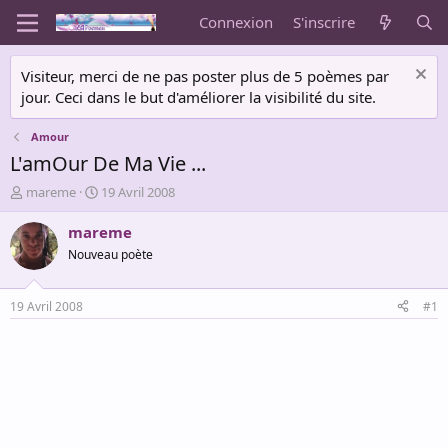
Connexion
S'inscrire
Visiteur, merci de ne pas poster plus de 5 poèmes par
jour. Ceci dans le but d'améliorer la visibilité du site.
Amour
L'amOur De Ma Vie ...
A
D
mareme
19 Avril 2008
u
a
t
t
mareme
e
e
Nouveau poète
u
d
r
e
d
d
19 Avril 2008
#1
e
é
l
b
a
u
d
t
i
s
c
u