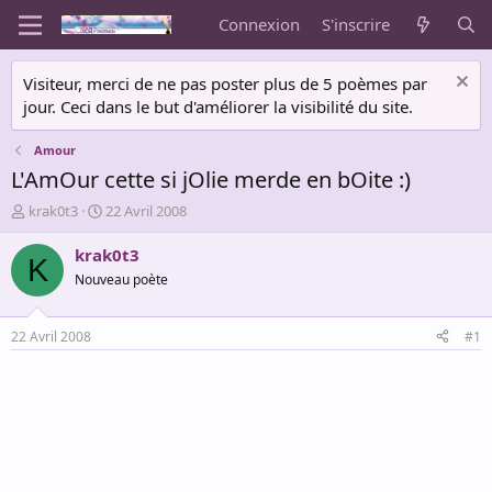
Connexion
S'inscrire
Visiteur, merci de ne pas poster plus de 5 poèmes par
jour. Ceci dans le but d'améliorer la visibilité du site.
Amour
L'AmOur cette si jOlie merde en bOite :)
A
D
krak0t3
22 Avril 2008
u
a
t
t
krak0t3
K
e
e
Nouveau poète
u
d
r
e
d
d
22 Avril 2008
#1
e
é
l
b
a
u
d
t
i
s
c
u