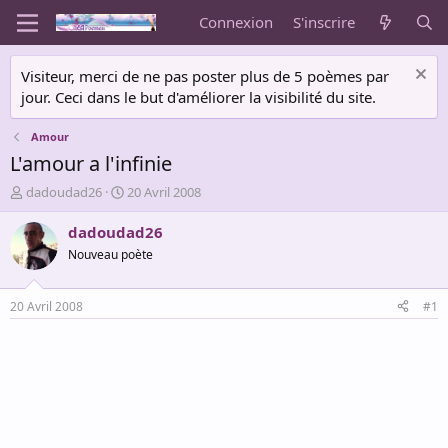
Connexion
S'inscrire
Visiteur, merci de ne pas poster plus de 5 poèmes par
jour. Ceci dans le but d'améliorer la visibilité du site.
Amour
L'amour a l'infinie
A
D
dadoudad26
20 Avril 2008
u
a
t
t
dadoudad26
e
e
Nouveau poète
u
d
r
e
d
d
20 Avril 2008
#1
e
é
l
b
a
u
d
t
i
s
c
u