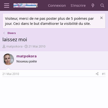
Connexion
S'inscrire
Visiteur, merci de ne pas poster plus de 5 poèmes par
jour. Ceci dans le but d'améliorer la visibilité du site.
Divers
laissez moi
A
D
matpokora
21 Mai 2010
u
a
t
t
matpokora
e
e
Nouveau poète
u
d
r
e
d
d
21 Mai 2010
#1
e
é
l
b
a
u
d
t
i
s
c
u