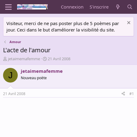
Connexion
S'inscrire
Visiteur, merci de ne pas poster plus de 5 poèmes par
jour. Ceci dans le but d'améliorer la visibilité du site.
Amour
L'acte de l'amour
A
D
jetaimemafemme
21 Avril 2008
u
a
t
t
jetaimemafemme
J
e
e
Nouveau poète
u
d
r
e
d
d
21 Avril 2008
#1
e
é
l
b
a
u
d
t
i
s
c
u