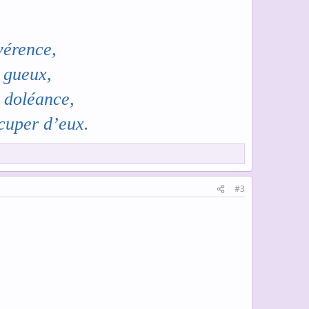
vérence,
s gueux,
 doléance,
ccuper d’eux.
#3