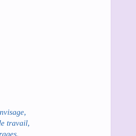
envisage,
e travail,
brages,