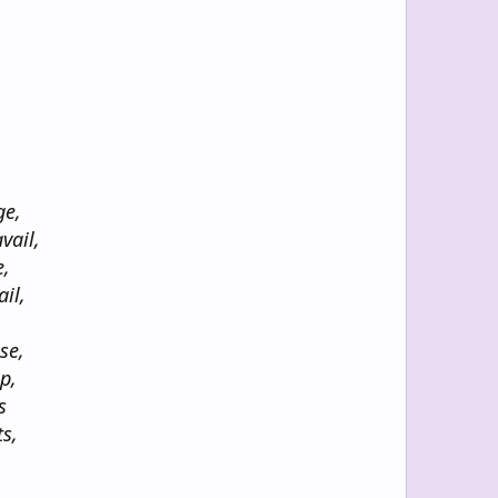
ge,
vail,
e,
ail,
se,
p,
s
ts,