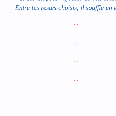
Entre tes restes choisis, il souffle en 
...
...
...
...
...
...