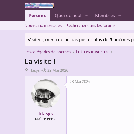
Forums
Quoi de neuf
Membres
Nouveaux messages
Rechercher dans les forums
Visiteur, merci de ne pas poster plus de 5 poèmes par 
Les catégories de poèmes
Lettres ouvertes
La visite !
A
D
lilasys
23 Mai 2026
u
a
t
t
23 Mai 2026
e
e
u
d
r
e
d
d
e
é
lilasys
l
b
a
u
Maître Poète
d
t
i