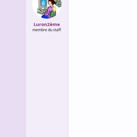
i
o
n
s
:
Luron2ème
membre du staff