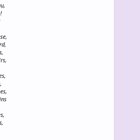
au,
!
;
nse,
rd,
s,
rs,
es,
,
es,
ins
s,
s,