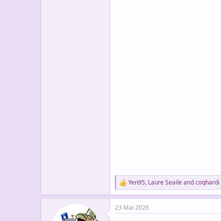
Yen95
,
Laure Seaile
and
coqhardi
R
e
a
23 Mai 2026
c
t