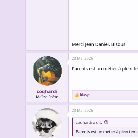
Merci Jean Daniel. Bisous
23 Mai 2026
Parents est un métier à plein t
coqhardi
lilasys
R
Maître Poète
e
a
23 Mai 2026
c
t
i
coqhardi a dit:
o
n
Parents est un métier à plein temp
s