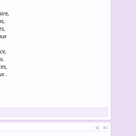
ire,
os,
es,
aux
ce,
x,
ces,
x .
#2