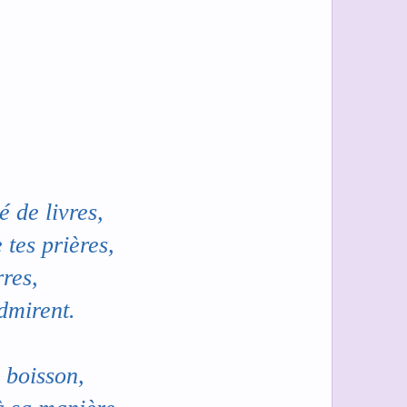
é de livres,
 tes prières,
rres,
admirent.
 boisson,