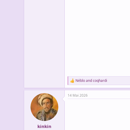
Néblo
and
coqhardi
R
e
a
14 Mai 2026
c
t
i
o
n
s
:
kinkin