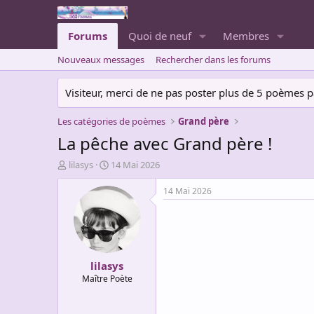
Forums
Quoi de neuf
Membres
Nouveaux messages
Rechercher dans les forums
Visiteur, merci de ne pas poster plus de 5 poèmes par 
Les catégories de poèmes
Grand père
La pêche avec Grand père !
A
D
lilasys
14 Mai 2026
u
a
t
t
14 Mai 2026
e
e
u
d
r
e
d
d
e
é
lilasys
l
b
a
u
Maître Poète
d
t
i