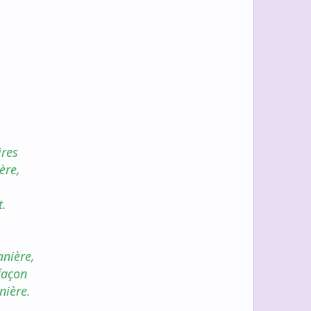
ires
ère,
t.
nière,
façon
nière.