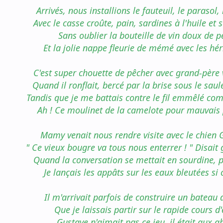
Arrivés, nous installions le fauteuil, le parasol,
Avec le casse croûte, pain, sardines à l'huile et 
Sans oublier la bouteille de vin doux de p
Et la jolie nappe fleurie de mémé avec les hér
C'est super chouette de pêcher avec grand-père 
Quand il ronflait, bercé par la brise sous le saul
Tandis que je me battais contre le fil emmêlé co
Ah ! Ce moulinet de la camelote pour mauvais 
Mamy venait nous rendre visite avec le chien 
" Ce vieux bougre va tous nous enterrer ! " Disait
Quand la conversation se mettait en sourdine, 
Je lançais les appâts sur les eaux bleutées si c
Il m'arrivait parfois de construire un bateau 
Que je laissais partir sur le rapide cours d
Gustave n'aimait pas ce jeu, il était aux a