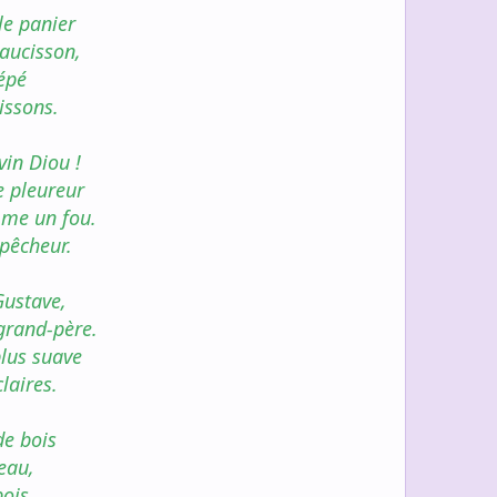
 le panier
saucisson,
épé
issons.
vin Diou !
e pleureur
mme un fou.
pêcheur.
Gustave,
 grand-père.
plus suave
laires.
de bois
'eau,
bois