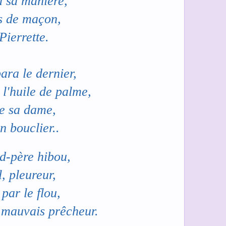
 sa manière,
es de maçon,
Pierrette.
ara le dernier,
l'huile de palme,
de sa dame,
n bouclier..
d-père hibou,
l, pleureur,
 par le flou,
 mauvais prêcheur.