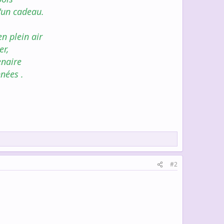
'un cadeau.
n plein air
er,
enaire
nées .
#2