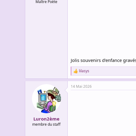
Maître Poète
Jolis souvenirs d'enfance grav
lilasys
R
e
a
14 Mai 2026
c
t
i
o
n
s
:
Luron2ème
membre du staff