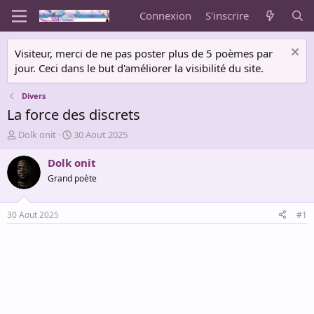
Connexion
S'inscrire
Visiteur, merci de ne pas poster plus de 5 poèmes par
jour. Ceci dans le but d'améliorer la visibilité du site.
Divers
La force des discrets
A
D
Dolk onit
30 Aout 2025
u
a
t
t
Dolk onit
e
e
Grand poète
u
d
r
e
d
d
30 Aout 2025
#1
e
é
l
b
a
u
d
t
i
s
c
u