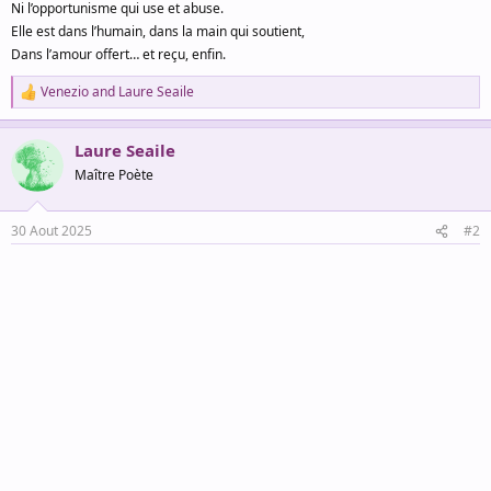
Ni l’opportunisme qui use et abuse.
Elle est dans l’humain, dans la main qui soutient,
Dans l’amour offert… et reçu, enfin.
Venezio
and
Laure Seaile
R
e
a
Laure Seaile
c
t
Maître Poète
i
o
n
30 Aout 2025
#2
s
: