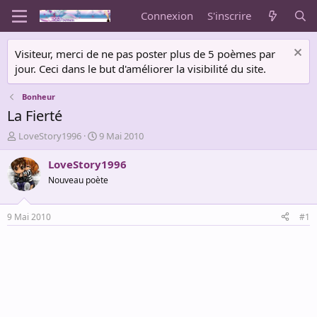
Connexion
S'inscrire
Visiteur, merci de ne pas poster plus de 5 poèmes par
jour. Ceci dans le but d'améliorer la visibilité du site.
Bonheur
La Fierté
A
D
LoveStory1996
9 Mai 2010
u
a
t
t
LoveStory1996
e
e
Nouveau poète
u
d
r
e
d
d
9 Mai 2010
#1
e
é
l
b
a
u
d
t
i
s
c
u