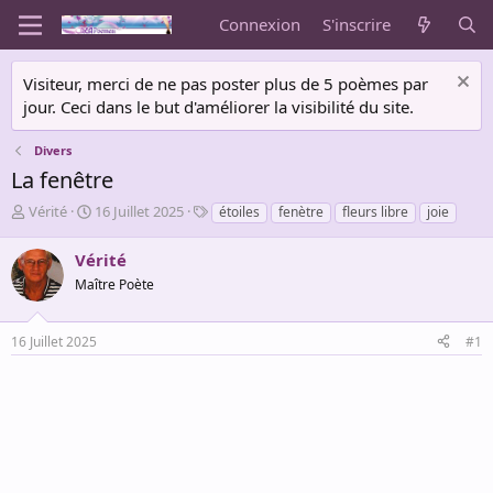
Connexion
S'inscrire
Visiteur, merci de ne pas poster plus de 5 poèmes par
jour. Ceci dans le but d'améliorer la visibilité du site.
Divers
La fenêtre
A
D
T
Vérité
16 Juillet 2025
étoiles
fenètre
fleurs libre
joie
u
a
a
t
t
g
Vérité
e
e
s
Maître Poète
u
d
r
e
d
d
16 Juillet 2025
#1
e
é
l
b
a
u
d
t
i
s
c
u