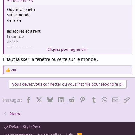
Vérité a dit:
Ouvrir la fenêtre
sur le monde
de la vie
les étoiles éclairent
la surface
de joie
sur les visages
Cliquez pour agrandir...
il faut laisser la fenêtre ouverte sur le monde .
les ombres deviennent
des fleurs vivantes
zuc
R
e
a
Vous devez vous connecter ou vous inscrire pour répondre ici.
demain
c
il faudra laisser
t
i
la fenêtre libre .
Facebook
X
Bluesky
LinkedIn
Reddit
Pinterest
Tumblr
WhatsApp
Email
Li
Partager:
o
n
s
Divers
:
Default Style Pink
R