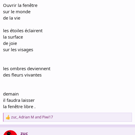
Ouvrir la fenêtre
sur le monde
de la vie
les étoiles éclairent
la surface
de joie
sur les visages
les ombres deviennent
des fleurs vivantes
demain
il faudra laisser
la fenêtre libre .
zuc
,
Adrian M
and
Piwi17
R
e
a
zuc
c