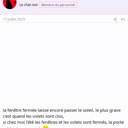
t
Le chat noir
Membre du personnel
i
o
n
17 Juillet 2025
#2
s
:
la fenêtre fermée laisse encore passer le soleil, le plus grave
c'est quand les volets sont clos,
si chez moi l'été les fenêtres et les volets sont fermés, la porte