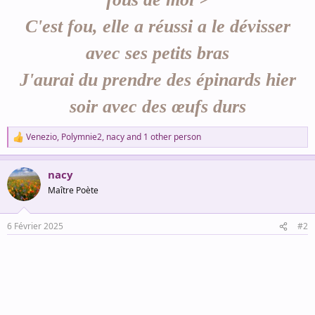
C'est fou, elle a réussi a le dévisser
avec ses petits bras
J'aurai du prendre des épinards hier
soir avec des œufs durs
Venezio
,
Polymnie2
,
nacy
and 1 other person
R
e
a
nacy
c
t
Maître Poète
i
o
n
6 Février 2025
#2
s
: