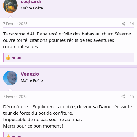
coqhardi
c
t
Maître Poète
i
o
n
7 Février 2025
#4
s
:
Ta caverne d'Ali Baba recèle t'elle des babas au rhum Sésame
ouvre toi félicitations pour les récits de tes aventures
rocambolesques
kinkin
R
e
a
Venezio
c
t
Maître Poète
i
o
n
7 Février 2025
#5
s
:
Déconfiture... Si joliment racontée, de voir sa Dame réussir le
tour de force du pot de confiture.
Impossible de ne pas sourire au final.
Merci pour ce bon moment !
kinkin