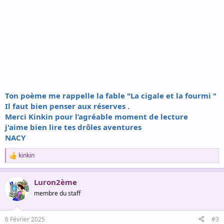
Ton poème me rappelle la fable "La cigale et la fourmi "
Il faut bien penser aux réserves .
Merci Kinkin pour l’agréable moment de lecture
j'aime bien lire tes drôles aventures
NACY
kinkin
R
e
a
Luron2ème
c
t
membre du staff
i
o
n
6 Février 2025
#3
s