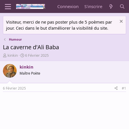
Connexion
S'inscrire
Visiteur, merci de ne pas poster plus de 5 poèmes par
jour. Ceci dans le but d'améliorer la visibilité du site.
Humour
La caverne d'Ali Baba
A
D
kinkin
6 Février 2025
u
a
t
t
kinkin
e
e
Maître Poète
u
d
r
e
d
d
6 Février 2025
#1
e
é
l
b
a
u
d
t
i
s
c
u