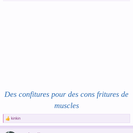
:
Des confitures pour des cons fritures de
muscles
kinkin
R
e
a