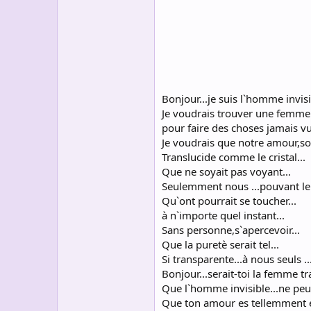
s
c
u
s
s
i
o
n
Bonjour...je suis l`homme invisi
Je voudrais trouver une femme 
pour faire des choses jamais vu
Je voudrais que notre amour,soit
Translucide comme le cristal...
Que ne soyait pas voyant...
Seulemment nous ...pouvant le v
Qu`ont pourrait se toucher...
à n`importe quel instant...
Sans personne,s`apercevoir...
Que la puretè serait tel...
Si transparente...à nous seuls .
Bonjour...serait-toi la femme t
Que l`homme invisible...ne peu
Que ton amour es tellemment e