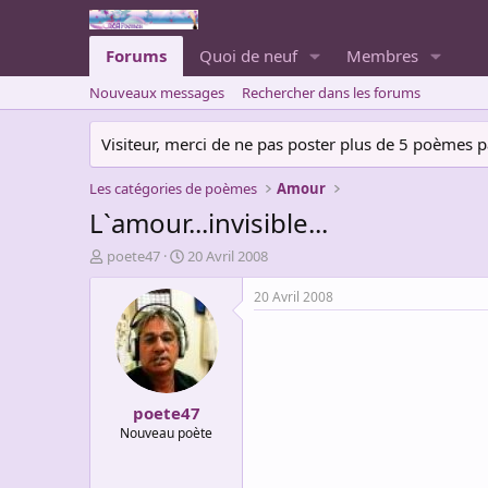
Forums
Quoi de neuf
Membres
Nouveaux messages
Rechercher dans les forums
Visiteur, merci de ne pas poster plus de 5 poèmes par 
Les catégories de poèmes
Amour
L`amour...invisible...
A
D
poete47
20 Avril 2008
u
a
t
t
20 Avril 2008
e
e
u
d
r
e
d
d
e
é
poete47
l
b
a
u
Nouveau poète
d
t
i