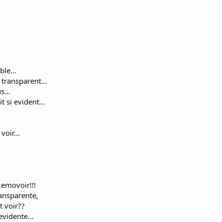
ble...
transparent...
s...
 si evident...
oir...
..emovoir!!!
ransparente,
t voir??
vidente...