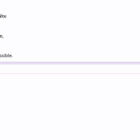
ête
e,
ssible.