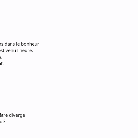
ns dans le bonheur
st venu l'heure,
s,
t.
être divergé
lué