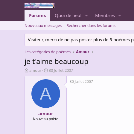
Forums
Quoi de neuf
Membres
Nouveaux messages
Rechercher dans les forums
Visiteur, merci de ne pas poster plus de 5 poèmes par 
Les catégories de poèmes
Amour
je t'aime beaucoup
A
D
amour
30 Juillet 2007
u
a
t
t
30 Juillet 2007
e
e
A
u
d
r
e
d
d
e
é
amour
l
b
a
u
Nouveau poète
d
t
i