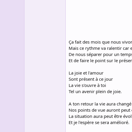
s
c
u
s
s
i
o
n
Ça fait des mois que nous vivo
Mais ce rythme va ralentir car e
De nous séparer pour un temp
Et de faire le point sur le présen
La joie et l'amour
Sont présent à ce jour
La vie s'ouvre à toi
Tel un avenir plein de joie.
A ton retour la vie aura changé
Nos points de vue auront peut 
La situation aura peut être évo
Et je l'espère se sera amélioré.