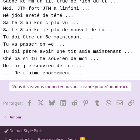
Sache ke mm un tit truc de rien du tt ...
Moi, JTM fort JTM a linfini ...
Mé jdoi arété de témé ...
Sa fé 3 an kon c plu vu ...
Sa fé 3 an ke jé plu de nouvel de toi ...
Tu doi être en 5e maintenant ...
Tu va passer en 4e ...
Tu doi pêtre avoir une tit amie maintenant ...
Ché pa si tu te souvien de moi ...
Mé moi jme souvien de toi ...
... Je t'aime énormément ...
Vous devez vous connecter ou vous inscrire pour répondre ici.
Facebook
X
Bluesky
LinkedIn
Reddit
Pinterest
Tumblr
WhatsApp
Email
Li
Partager:
Amour
Default Style Pink
Nous contacter
Privacy policy
Aide
R