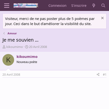
Connexion
S'inscrire
Visiteur, merci de ne pas poster plus de 5 poèmes par
jour. Ceci dans le but d'améliorer la visibilité du site.
Amour
Je me souvien ...
A
D
kikoumimo
20 Avril 2008
u
a
t
t
kikoumimo
K
e
e
Nouveau poète
u
d
r
e
d
d
20 Avril 2008
#1
e
é
l
b
a
u
d
t
i
s
c
u