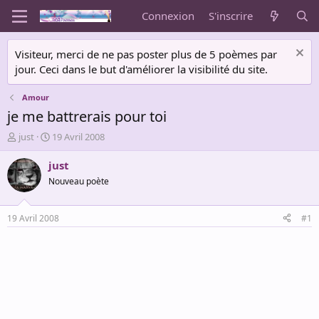
Connexion
S'inscrire
Visiteur, merci de ne pas poster plus de 5 poèmes par
jour. Ceci dans le but d'améliorer la visibilité du site.
Amour
je me battrerais pour toi
A
D
just
19 Avril 2008
u
a
t
t
just
e
e
Nouveau poète
u
d
r
e
d
d
19 Avril 2008
#1
e
é
l
b
a
u
d
t
i
s
c
u