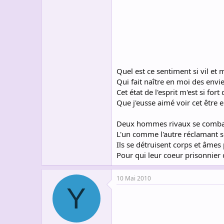
s
c
u
s
s
i
o
n
Quel est ce sentiment si vil et 
Qui fait naître en moi des envi
Cet état de l'esprit m'est si fort
Que j'eusse aimé voir cet être 
Deux hommes rivaux se combat
L'un comme l'autre réclamant s
Ils se détruisent corps et âmes 
Pour qui leur coeur prisonnier 
10 Mai 2010
Y