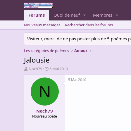
Forums
Quoi de neuf
Membres
Nouveaux messages
Rechercher dans les forums
Visiteur, merci de ne pas poster plus de 5 poèmes par 
Les catégories de poèmes
Amour
Jalousie
A
D
Noch79
5 Mai 2010
u
a
t
t
5 Mai 2010
e
e
N
u
d
r
e
d
d
e
é
Noch79
l
b
a
u
Nouveau poète
d
t
i