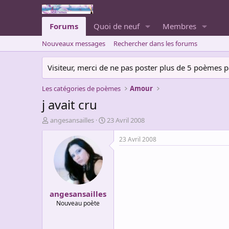
Forums
Quoi de neuf
Membres
Nouveaux messages
Rechercher dans les forums
Visiteur, merci de ne pas poster plus de 5 poèmes par 
Les catégories de poèmes
Amour
j avait cru
A
D
angesansailles
23 Avril 2008
u
a
t
t
23 Avril 2008
e
e
u
d
r
e
d
d
e
é
angesansailles
l
b
a
u
Nouveau poète
d
t
i