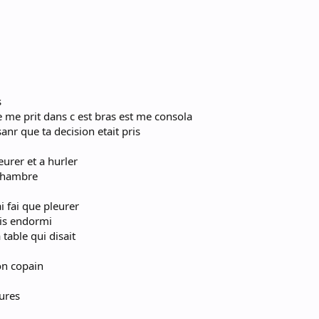
s
 me prit dans c est bras est me consola
anr que ta decision etait pris
urer et a hurler
chambre
ai fai que pleurer
is endormi
 table qui disait
ton copain
eures