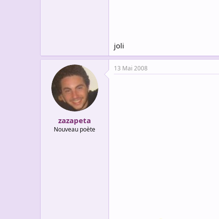
joli
13 Mai 2008
zazapeta
Nouveau poète