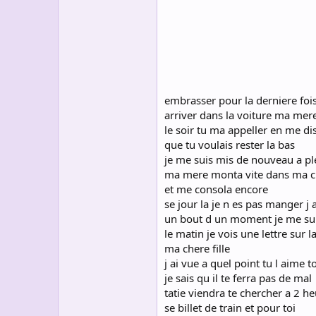
s
c
u
s
s
i
o
n
embrasser pour la derniere foi
arriver dans la voiture ma mere
le soir tu ma appeller en me dis
que tu voulais rester la bas
je me suis mis de nouveau a ple
ma mere monta vite dans ma 
et me consola encore
se jour la je n es pas manger j 
un bout d un moment je me su
le matin je vois une lettre sur la
ma chere fille
j ai vue a quel point tu l aime 
je sais qu il te ferra pas de mal
tatie viendra te chercher a 2 h
se billet de train et pour toi