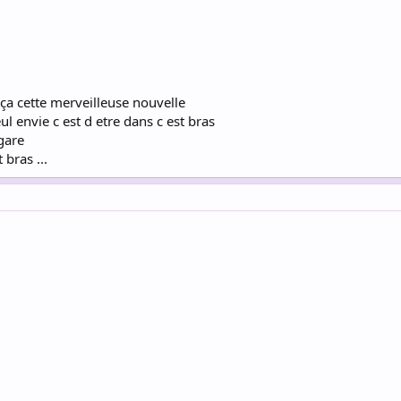
nça cette merveilleuse nouvelle
eul envie c est d etre dans c est bras
gare
 bras ...