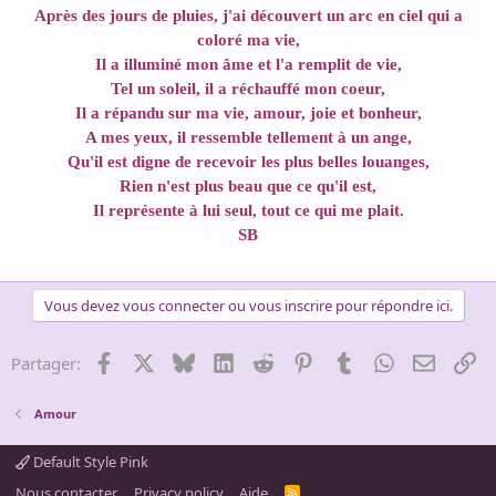
Après des jours de pluies, j'ai découvert un arc en ciel qui a
coloré ma vie,
Il a illuminé mon âme et l'a remplit de vie,
Tel un soleil, il a réchauffé mon coeur,
Il a répandu sur ma vie, amour, joie et bonheur,
A mes yeux, il ressemble tellement à un ange,
Qu'il est digne de recevoir les plus belles louanges,
Rien n'est plus beau que ce qu'il est,
Il représente à lui seul, tout ce qui me plait.
SB
Vous devez vous connecter ou vous inscrire pour répondre ici.
Facebook
X
Bluesky
LinkedIn
Reddit
Pinterest
Tumblr
WhatsApp
Email
Li
Partager:
Amour
Default Style Pink
Nous contacter
Privacy policy
Aide
R