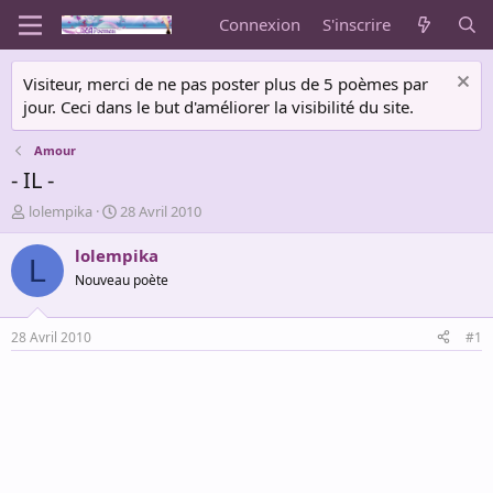
Connexion
S'inscrire
Visiteur, merci de ne pas poster plus de 5 poèmes par
jour. Ceci dans le but d'améliorer la visibilité du site.
Amour
- IL -
A
D
lolempika
28 Avril 2010
u
a
t
t
lolempika
L
e
e
Nouveau poète
u
d
r
e
d
d
28 Avril 2010
#1
e
é
l
b
a
u
d
t
i
s
c
u