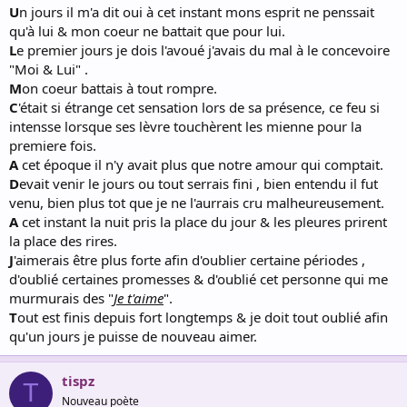
U
n jours il m'a dit oui à cet instant mons esprit ne penssait
qu'à lui & mon coeur ne battait que pour lui.
L
e premier jours je dois l'avoué j'avais du mal à le concevoire
"Moi & Lui" .
M
on coeur battais à tout rompre.
C
'était si étrange cet sensation lors de sa présence, ce feu si
intensse lorsque ses lèvre touchèrent les mienne pour la
premiere fois.
A
cet époque il n'y avait plus que notre amour qui comptait.
D
evait venir le jours ou tout serrais fini , bien entendu il fut
venu, bien plus tot que je ne l'aurrais cru malheureusement.
A
cet instant la nuit pris la place du jour & les pleures prirent
la place des rires.
J
'aimerais être plus forte afin d'oublier certaine périodes ,
d'oublié certaines promesses & d'oublié cet personne qui me
murmurais des "
Je t'aime
".
T
out est finis depuis fort longtemps & je doit tout oublié afin
qu'un jours je puisse de nouveau aimer.
tispz
T
Nouveau poète