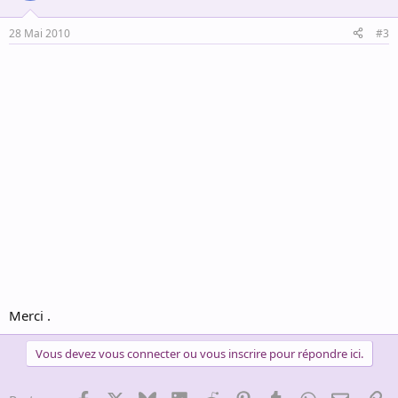
28 Mai 2010
#3
Merci .
Vous devez vous connecter ou vous inscrire pour répondre ici.
Facebook
X
Bluesky
LinkedIn
Reddit
Pinterest
Tumblr
WhatsApp
Email
Li