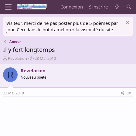
Connexion
S'inscrire
Visiteur, merci de ne pas poster plus de 5 poèmes par
jour. Ceci dans le but d'améliorer la visibilité du site.
Amour
Il y fort longtemps
A
D
Revelation
23 Mai 2010
u
a
t
t
Revelation
R
e
e
Nouveau poète
u
d
r
e
d
d
23 Mai 2010
#1
e
é
l
b
a
u
d
t
i
s
c
u