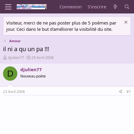
Connexion
S'inscrire
Visiteur, merci de ne pas poster plus de 5 poèmes par
jour. Ceci dans le but d'améliorer la visibilité du site.
Amour
il ni a qu un pa !!!
A
D
djulien77
23 Avril 2008
u
a
t
t
djulien77
D
e
e
Nouveau poète
u
d
r
e
d
d
23 Avril 2008
#1
e
é
l
b
a
u
d
t
i
s
c
u