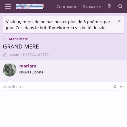
Connexion
S'inscrire
Visiteur, merci de ne pas poster plus de 5 poèmes par
jour. Ceci dans le but d'améliorer la visibilité du site.
Grand mère
GRAND MERE
A
D
mariam
25 Avril 2010
u
a
t
t
mariam
e
e
Nouveau poète
u
d
r
e
d
d
25 Avril 2010
#1
e
é
l
b
a
u
d
t
i
s
c
u