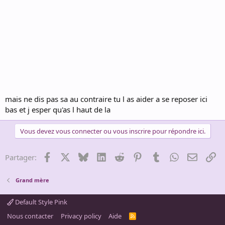
mais ne dis pas sa au contraire tu l as aider a se reposer ici
bas et j esper qu'as l haut de la
Vous devez vous connecter ou vous inscrire pour répondre ici.
Facebook
X
Bluesky
LinkedIn
Reddit
Pinterest
Tumblr
WhatsApp
Email
Li
Partager:
Grand mère
Default Style Pink
Nous contacter
Privacy policy
Aide
R
S