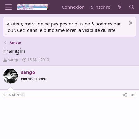
Connexion
S'inscrire
Visiteur, merci de ne pas poster plus de 5 poèmes par
jour. Ceci dans le but d'améliorer la visibilité du site.
Amour
Frangin
A
D
sango
15 Mai 2010
u
a
t
t
sango
e
e
Nouveau poète
u
d
r
e
d
d
15 Mai 2010
#1
e
é
l
b
a
u
d
t
i
s
c
u