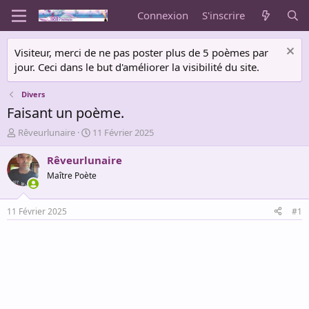
Connexion
S'inscrire
Visiteur, merci de ne pas poster plus de 5 poèmes par
jour. Ceci dans le but d'améliorer la visibilité du site.
Divers
Faisant un poème.
A
D
Rêveurlunaire
11 Février 2025
u
a
t
t
Rêveurlunaire
e
e
Maître Poète
u
d
r
e
d
d
11 Février 2025
#1
e
é
l
b
a
u
d
t
i
s
c
u