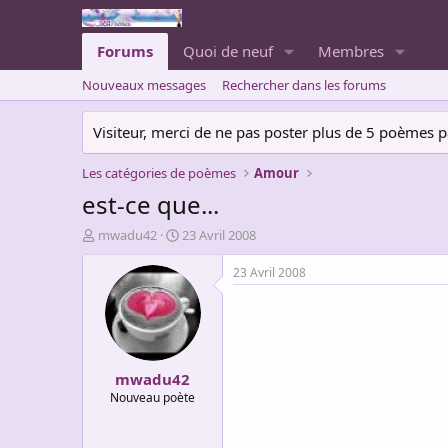
Forums
Quoi de neuf
Membres
Nouveaux messages
Rechercher dans les forums
Visiteur, merci de ne pas poster plus de 5 poèmes par 
Les catégories de poèmes
Amour
est-ce que...
A
D
mwadu42
23 Avril 2008
u
a
t
t
23 Avril 2008
e
e
u
d
r
e
d
d
e
é
mwadu42
l
b
a
u
Nouveau poète
d
t
i