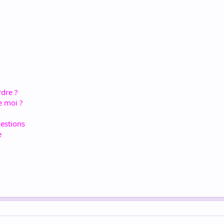
rdre ?
e moi ?
estions
e