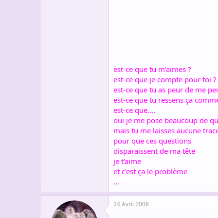
s
c
u
s
s
i
o
n
est-ce que tu m'aimes ?
est-ce que je compte pour toi ?
est-ce que tu as peur de me pe
est-ce que tu ressens ça comm
est-ce que....
oui je me pose beaucoup de qu
mais tu me laisses aucune trac
pour que ces questions
disparaissent de ma tête
je t'aime
et c'est ça le problème
...
24 Avril 2008