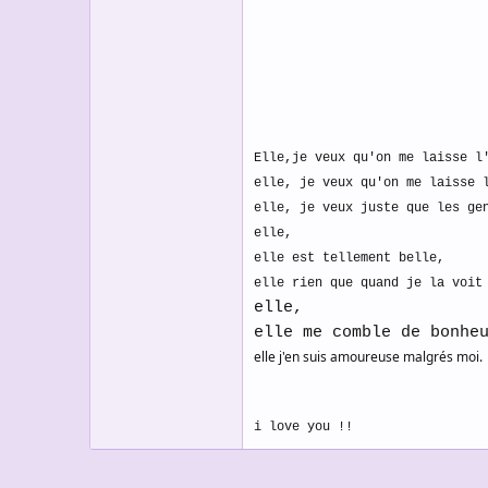
s
c
u
s
s
i
o
n
Elle,je veux qu'on me laisse l
elle, je veux qu'on me laisse 
elle, je veux juste que les ge
elle,
elle est tellement belle,
elle rien que quand je la voit
elle,
elle me comble de bonhe
elle j'en suis amoureuse malgrés moi.
i love you !!