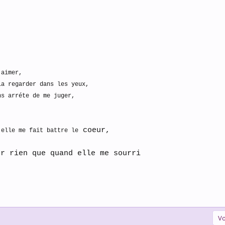
'aimer,
la regarder dans les yeux,
ns arréte de me juger,
coeur,
 elle me fait battre le
ur rien que quand elle me sourri
Vo