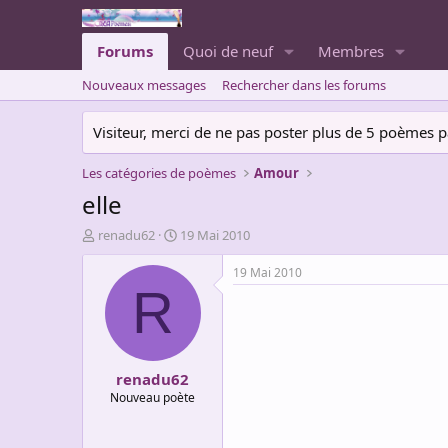
Forums
Quoi de neuf
Membres
Nouveaux messages
Rechercher dans les forums
Visiteur, merci de ne pas poster plus de 5 poèmes par 
Les catégories de poèmes
Amour
elle
A
D
renadu62
19 Mai 2010
u
a
t
t
19 Mai 2010
e
e
R
u
d
r
e
d
d
e
é
renadu62
l
b
a
u
Nouveau poète
d
t
i