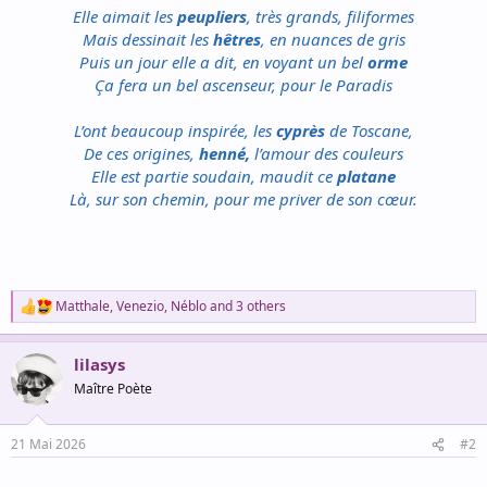
Elle aimait les
peupliers
, très grands, filiformes
Mais dessinait les
hêtres
, en nuances de gris
Puis un jour elle a dit, en voyant un bel
orme
Ça fera un bel ascenseur, pour le Paradis
L’ont beaucoup inspirée, les
cyprès
de Toscane,
De ces origines,
henné,
l’amour des couleurs
Elle est partie soudain, maudit ce
platane
Là, sur son chemin, pour me priver de son cœur.
Matthale
,
Venezio
,
Néblo
and 3 others
R
e
a
lilasys
c
t
Maître Poète
i
o
n
21 Mai 2026
#2
s
: