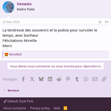
Venezio
c
t
Maître Poète
i
o
n
22 Mai 2026
#4
s
:
La tendresse des souvenirs et la poésie pour survoler le
temps, avec bonheur
Félicitations Mireille
Merci
MireilleD
R
e
a
Vous devez vous connecter ou vous inscrire pour répondre ici.
c
t
i
Facebook
X
Bluesky
LinkedIn
Reddit
Pinterest
Tumblr
WhatsApp
Email
Li
Partager:
o
n
s
Bonheur
:
Default Style Pink
Nous contacter
Privacy policy
Aide
R