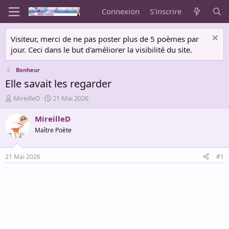
Connexion
S'inscrire
Visiteur, merci de ne pas poster plus de 5 poèmes par
jour. Ceci dans le but d'améliorer la visibilité du site.
Bonheur
Elle savait les regarder
A
D
MireilleD
21 Mai 2026
u
a
t
t
MireilleD
e
e
Maître Poète
u
d
r
e
d
d
21 Mai 2026
#1
e
é
l
b
a
u
d
t
i
s
c
u