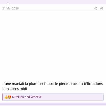
o
n
21 Mai 2026
#3
s
:
L'une maniait la plume et l'autre le pinceau bel art félicitations
bon après midi
MireilleD
and
Venezio
R
e
a