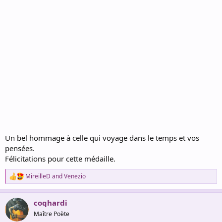
Un bel hommage à celle qui voyage dans le temps et vos
pensées.
Félicitations pour cette médaille.
MireilleD
and
Venezio
R
e
a
coqhardi
c
t
Maître Poète
i