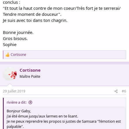
conclus :
"Et tout la haut contre de mon coeur/Très fort je te serrerai/
Tendre moment de douceur".
Je suis avec toi dans ton chagrin.
Bonne journée.
Gros bisous.
Sophie
Cortisone
R
e
a
Cortisone
c
t
Maître Poète
i
o
n
29 Juillet 2019
#6
s
:
rivière a dit:
Bonjour Gaby,
j'ai été émue jusqu'aux larmes en te lisant.
Je ne peux reprendre les propos si justes de Samsara "l'émotion est
palpable".