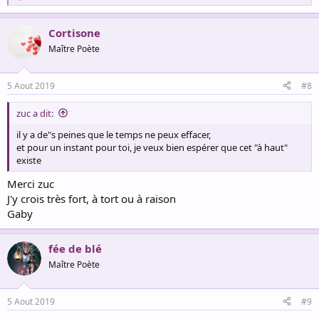
e
a
Cortisone
c
t
Maître Poète
i
o
n
5 Aout 2019
#8
s
:
zuc a dit:
il y a de"s peines que le temps ne peux effacer,
et pour un instant pour toi, je veux bien espérer que cet "à haut"
existe
Merci zuc
J'y crois très fort, à tort ou à raison
Gaby
fée de blé
Maître Poète
5 Aout 2019
#9