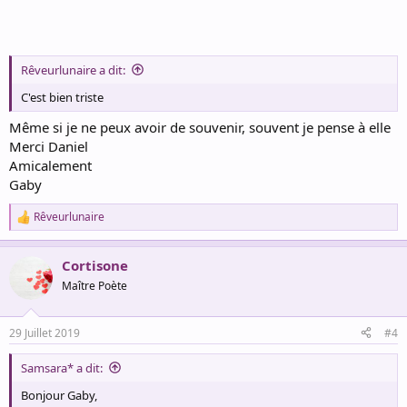
Rêveurlunaire a dit:
C'est bien triste
Même si je ne peux avoir de souvenir, souvent je pense à elle
Merci Daniel
Amicalement
Gaby
Rêveurlunaire
R
e
a
Cortisone
c
t
Maître Poète
i
o
n
29 Juillet 2019
#4
s
:
Samsara* a dit:
Bonjour Gaby,