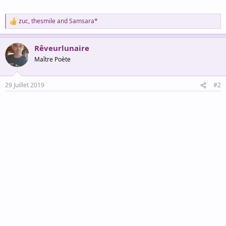
zuc
,
thesmile
and
Samsara*
R
e
a
Rêveurlunaire
c
t
Maître Poète
i
o
n
29 Juillet 2019
#2
s
: