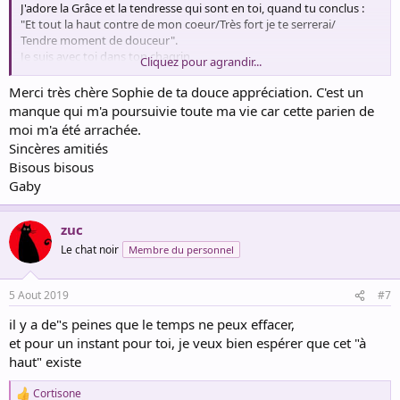
J'adore la Grâce et la tendresse qui sont en toi, quand tu conclus :
"Et tout la haut contre de mon coeur/Très fort je te serrerai/
Tendre moment de douceur".
Je suis avec toi dans ton chagrin.
Cliquez pour agrandir...
Bonne journée.
Merci très chère Sophie de ta douce appréciation. C'est un
Gros bisous.
manque qui m'a poursuivie toute ma vie car cette parien de
Sophie
moi m'a été arrachée.
Sincères amitiés
Bisous bisous
Gaby
zuc
Le chat noir
Membre du personnel
5 Aout 2019
#7
il y a de"s peines que le temps ne peux effacer,
et pour un instant pour toi, je veux bien espérer que cet "à
haut" existe
Cortisone
R