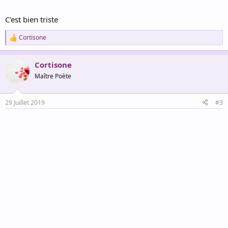
C'est bien triste
Cortisone
R
e
a
Cortisone
c
t
Maître Poète
i
o
n
29 Juillet 2019
#3
s
: