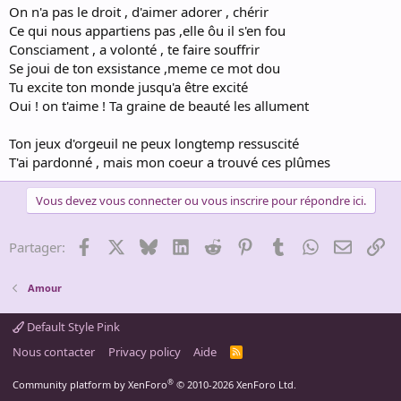
On n'a pas le droit , d'aimer adorer , chérir
Ce qui nous appartiens pas ,elle ôu il s'en fou
Consciament , a volonté , te faire souffrir
Se joui de ton exsistance ,meme ce mot dou
Tu excite ton monde jusqu'a être excité
Oui ! on t'aime ! Ta graine de beauté les allument
Ton jeux d'orgeuil ne peux longtemp ressuscité
T'ai pardonné , mais mon coeur a trouvé ces plûmes
Vous devez vous connecter ou vous inscrire pour répondre ici.
Facebook
X
Bluesky
LinkedIn
Reddit
Pinterest
Tumblr
WhatsApp
Email
Li
Partager:
Amour
Default Style Pink
Nous contacter
Privacy policy
Aide
R
S
S
®
Community platform by XenForo
© 2010-2026 XenForo Ltd.