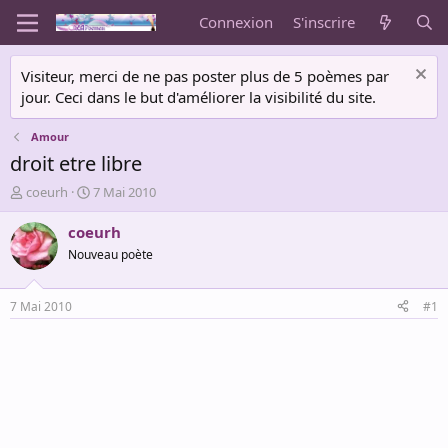
Connexion
S'inscrire
Visiteur, merci de ne pas poster plus de 5 poèmes par
jour. Ceci dans le but d'améliorer la visibilité du site.
Amour
droit etre libre
A
D
coeurh
7 Mai 2010
u
a
t
t
coeurh
e
e
Nouveau poète
u
d
r
e
d
d
7 Mai 2010
#1
e
é
l
b
a
u
d
t
i
s
c
u