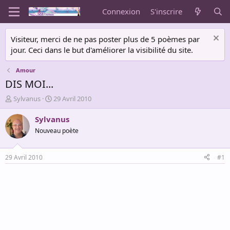
Connexion
S'inscrire
Visiteur, merci de ne pas poster plus de 5 poèmes par
jour. Ceci dans le but d'améliorer la visibilité du site.
Amour
DIS MOI...
A
D
Sylvanus
29 Avril 2010
u
a
t
t
Sylvanus
e
e
Nouveau poète
u
d
r
e
d
d
29 Avril 2010
#1
e
é
l
b
a
u
d
t
i
s
c
u