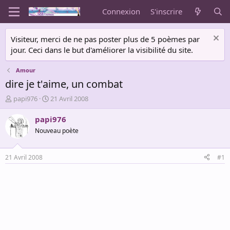
Connexion
S'inscrire
Visiteur, merci de ne pas poster plus de 5 poèmes par
jour. Ceci dans le but d'améliorer la visibilité du site.
Amour
dire je t'aime, un combat
A
D
papi976
21 Avril 2008
u
a
t
t
papi976
e
e
Nouveau poète
u
d
r
e
d
d
21 Avril 2008
#1
e
é
l
b
a
u
d
t
i
s
c
u