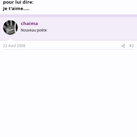
pour lui dire:
Je t'aime.....
chaima
Nouveau poète
22 Avril 2008
#2