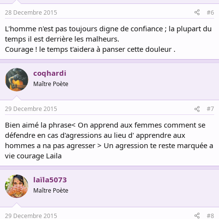
o
n
28 Decembre 2015
#6
s
:
L'homme n'est pas toujours digne de confiance ; la plupart du
temps il est derrière les malheurs.
Courage ! le temps t'aidera à panser cette douleur .
coqhardi
Maître Poète
29 Decembre 2015
#7
Bien aimé la phrase< On apprend aux femmes comment se
défendre en cas d'agressions au lieu d' apprendre aux
hommes a na pas agresser > Un agression te reste marquée a
vie courage Laila
laïla5073
Maître Poète
29 Decembre 2015
#8