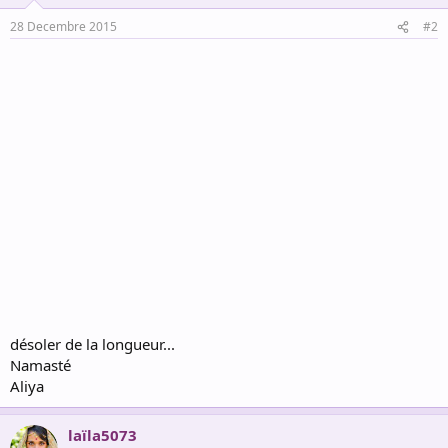
o
n
28 Decembre 2015
#2
s
:
désoler de la longueur...
Namasté
Aliya
laïla5073