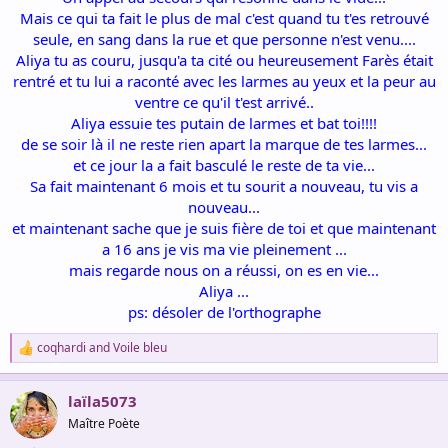
Mais ce qui ta fait le plus de mal c'est quand tu t'es retrouvé
seule, en sang dans la rue et que personne n'est venu....
Aliya tu as couru, jusqu'a ta cité ou heureusement Farès était
rentré et tu lui a raconté avec les larmes au yeux et la peur au
ventre ce qu'il t'est arrivé..
Aliya essuie tes putain de larmes et bat toi!!!!
de se soir là il ne reste rien apart la marque de tes larmes...
et ce jour la a fait basculé le reste de ta vie...
Sa fait maintenant 6 mois et tu sourit a nouveau, tu vis a
nouveau...
et maintenant sache que je suis fière de toi et que maintenant
a 16 ans je vis ma vie pleinement ...
mais regarde nous on a réussi, on es en vie...
Aliya ...
ps: désoler de l'orthographe
coqhardi
and
Voile bleu
R
e
a
laïla5073
c
t
Maître Poète
i