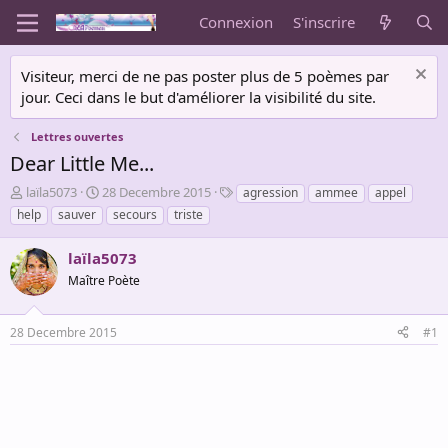
Connexion
S'inscrire
Visiteur, merci de ne pas poster plus de 5 poèmes par
jour. Ceci dans le but d'améliorer la visibilité du site.
Lettres ouvertes
Dear Little Me...
A
D
T
laïla5073
28 Decembre 2015
agression
ammee
appel
u
a
a
help
sauver
secours
triste
t
t
g
e
e
s
laïla5073
u
d
r
Maître Poète
e
d
d
e
é
28 Decembre 2015
#1
l
b
a
u
d
t
i
s
c
u