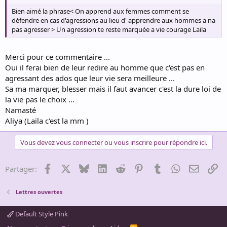
Bien aimé la phrase< On apprend aux femmes comment se
défendre en cas d'agressions au lieu d' apprendre aux hommes a na
pas agresser > Un agression te reste marquée a vie courage Laila
Merci pour ce commentaire ...
Oui il ferai bien de leur redire au homme que c'est pas en
agressant des ados que leur vie sera meilleure ...
Sa ma marquer, blesser mais il faut avancer c'est la dure loi de
la vie pas le choix ...
Namasté
Aliya (Laila c'est la mm )
Vous devez vous connecter ou vous inscrire pour répondre ici.
Facebook
X
Bluesky
LinkedIn
Reddit
Pinterest
Tumblr
WhatsApp
Email
Li
Partager:
Lettres ouvertes
Default Style Pink