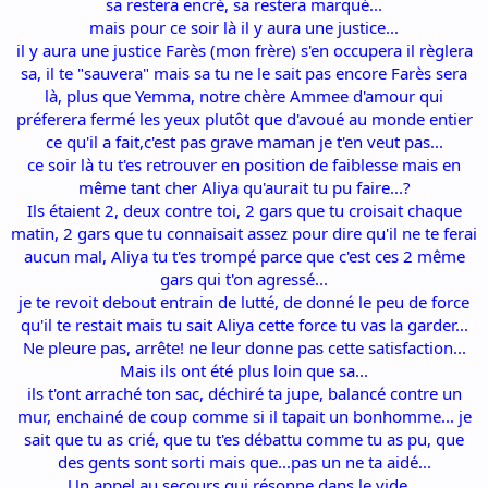
sa restera encré, sa restera marqué...
mais pour ce soir là il y aura une justice...
il y aura une justice Farès (mon frère) s'en occupera il règlera
sa, il te "sauvera" mais sa tu ne le sait pas encore Farès sera
là, plus que Yemma, notre chère Ammee d'amour qui
préferera fermé les yeux plutôt que d'avoué au monde entier
ce qu'il a fait,c'est pas grave maman je t'en veut pas...
ce soir là tu t'es retrouver en position de faiblesse mais en
même tant cher Aliya qu'aurait tu pu faire...?
Ils étaient 2, deux contre toi, 2 gars que tu croisait chaque
matin, 2 gars que tu connaisait assez pour dire qu'il ne te ferai
aucun mal, Aliya tu t'es trompé parce que c'est ces 2 même
gars qui t'on agressé...
je te revoit debout entrain de lutté, de donné le peu de force
qu'il te restait mais tu sait Aliya cette force tu vas la garder...
Ne pleure pas, arrête! ne leur donne pas cette satisfaction...
Mais ils ont été plus loin que sa...
ils t'ont arraché ton sac, déchiré ta jupe, balancé contre un
mur, enchainé de coup comme si il tapait un bonhomme... je
sait que tu as crié, que tu t'es débattu comme tu as pu, que
des gents sont sorti mais que...pas un ne ta aidé...
Un appel au secours qui résonne dans le vide...