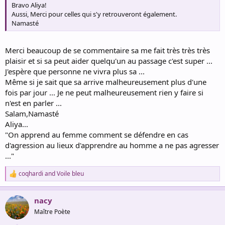
Bravo Aliya!
Aussi, Merci pour celles qui s'y retrouveront également.
Namasté
Merci beaucoup de se commentaire sa me fait très très très
plaisir et si sa peut aider quelqu'un au passage c'est super ...
J'espère que personne ne vivra plus sa ...
Même si je sait que sa arrive malheureusement plus d'une
fois par jour ... Je ne peut malheureusement rien y faire si
n'est en parler ...
Salam,Namasté
Aliya...
"On apprend au femme comment se défendre en cas
d'agression au lieux d'apprendre au homme a ne pas agresser
..."
coqhardi
and
Voile bleu
R
e
a
nacy
c
t
Maître Poète
i