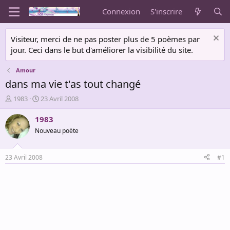
Connexion
S'inscrire
Visiteur, merci de ne pas poster plus de 5 poèmes par
jour. Ceci dans le but d'améliorer la visibilité du site.
Amour
dans ma vie t'as tout changé
A
D
1983
23 Avril 2008
u
a
t
t
1983
e
e
Nouveau poète
u
d
r
e
d
d
23 Avril 2008
#1
e
é
l
b
a
u
d
t
i
s
c
u