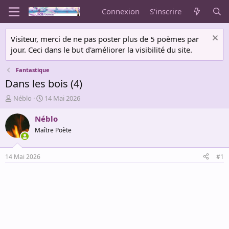
Connexion
S'inscrire
Visiteur, merci de ne pas poster plus de 5 poèmes par
jour. Ceci dans le but d'améliorer la visibilité du site.
Fantastique
Dans les bois (4)
A
D
Néblo
14 Mai 2026
u
a
t
t
Néblo
e
e
Maître Poète
u
d
r
e
d
d
14 Mai 2026
#1
e
é
l
b
a
u
d
t
i
s
c
u