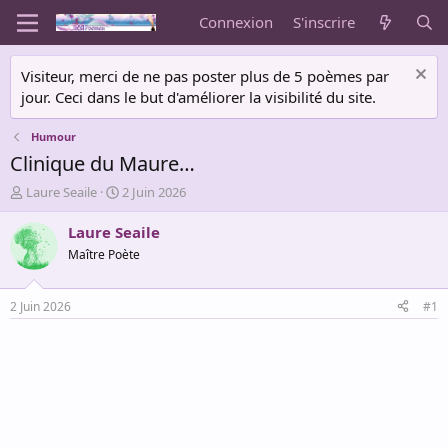
Connexion
S'inscrire
Visiteur, merci de ne pas poster plus de 5 poèmes par
jour. Ceci dans le but d'améliorer la visibilité du site.
Humour
Clinique du Maure…
A
D
Laure Seaile
2 Juin 2026
u
a
t
t
Laure Seaile
e
e
Maître Poète
u
d
r
e
d
d
2 Juin 2026
#1
e
é
l
b
a
u
d
t
i
s
c
u