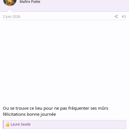
t
Maître Poète
i
o
n
2 Juin 2026
#3
s
:
Ou se trouve ce lieu pour ne pas fréquenter ses mûrs
félicitations bonne journée
Laure Seaile
R