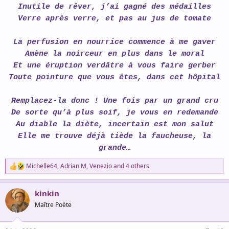
Inutile de rêver, j’ai gagné des médailles
Verre après verre, et pas au jus de tomate
La perfusion en nourrice commence à me gaver
Amène la noirceur en plus dans le moral
Et une éruption verdâtre à vous faire gerber
Toute pointure que vous êtes, dans cet hôpital
Remplacez-la donc ! Une fois par un grand cru
De sorte qu’à plus soif, je vous en redemande
Au diable la diète, incertain est mon salut
Elle me trouve déjà tiède la faucheuse, la
grande…
Michelle64
,
Adrian M
,
Venezio
and 4 others
R
e
a
kinkin
c
t
Maître Poète
i
o
n