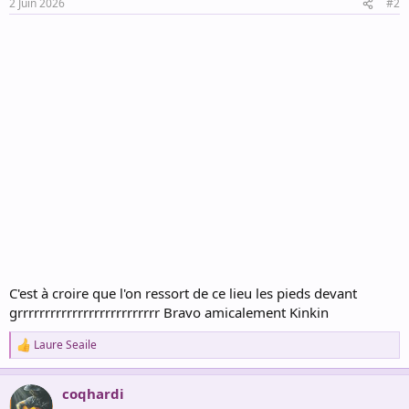
2 Juin 2026
#2
s
:
C'est à croire que l'on ressort de ce lieu les pieds devant
grrrrrrrrrrrrrrrrrrrrrrrrrr Bravo amicalement Kinkin
Laure Seaile
R
e
a
coqhardi
c