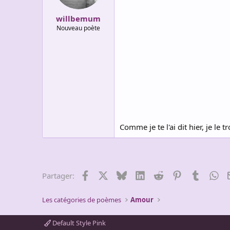
willbemum
Nouveau poète
Comme je te l'ai dit hier, je le
Facebook
X
Bluesky
LinkedIn
Reddit
Pinterest
Tumblr
Wh
Partager:
Les catégories de poèmes
Amour
Default Style Pink