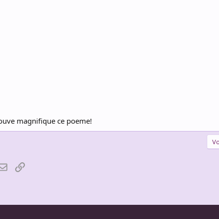
 trouve magnifique ce poeme!
Vo
atsApp
Email
Lien