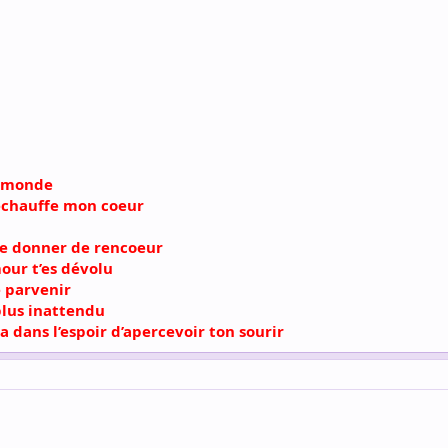
e monde
réchauffe mon coeur
e donner de rencoeur
our t’es dévolu
e parvenir
plus inattendu
a dans l’espoir d’apercevoir ton sourir