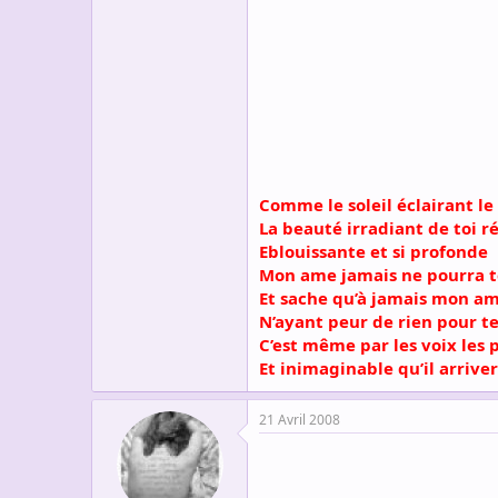
s
c
u
s
s
i
o
n
Comme le soleil éclairant l
La beauté irradiant de toi 
Eblouissante et si profonde
Mon ame jamais ne pourra t
Et sache qu’à jamais mon am
N’ayant peur de rien pour t
C’est même par les voix les 
Et inimaginable qu’il arriver
21 Avril 2008