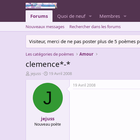
Forums
Quoi de neuf
Membres
Nouveaux messages
Rechercher dans les forums
Visiteur, merci de ne pas poster plus de 5 poèmes par 
Les catégories de poèmes
Amour
clemence*-*
A
D
jejuss
19 Avril 2008
u
a
t
t
19 Avril 2008
e
e
J
u
d
r
e
d
d
e
é
jejuss
l
b
a
u
Nouveau poète
d
t
i