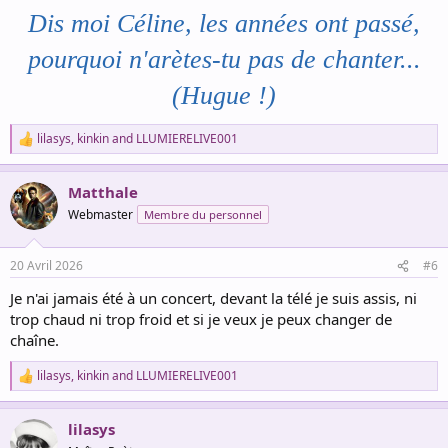
:
Dis moi Céline, les années ont passé,
pourquoi n'arètes-tu pas de chanter...
(Hugue !)
lilasys
,
kinkin
and
LLUMIERELIVE001
R
e
a
Matthale
c
t
Webmaster
Membre du personnel
i
o
n
20 Avril 2026
#6
s
:
Je n'ai jamais été à un concert, devant la télé je suis assis, ni
trop chaud ni trop froid et si je veux je peux changer de
chaîne.
lilasys
,
kinkin
and
LLUMIERELIVE001
R
e
a
lilasys
c
t