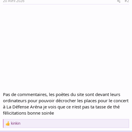
20 Avril 2026
#2
s
:
Pas de commentaires, les poètes du site sont devant leurs
ordinateurs pour pouvoir décrocher les places pour le concert
à La Défense Aréna je vois que ce n'est pas ta tasse de thé
félicitations bonne soirée
kinkin
R
e