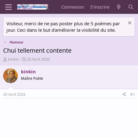
Connexion
S'inscrire
Visiteur, merci de ne pas poster plus de 5 poèmes par
jour. Ceci dans le but d'améliorer la visibilité du site.
Humour
Chui tellement contente
A
D
kinkin
20 Avril 2026
u
a
t
t
kinkin
e
e
Maître Poète
u
d
r
e
d
d
20 Avril 2026
#1
e
é
l
b
a
u
d
t
i
s
c
u