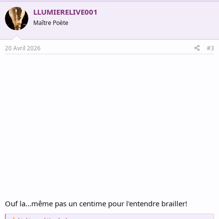
a
LLUMIERELIVE001
c
t
Maître Poète
i
o
n
20 Avril 2026
#3
s
:
Ouf la...même pas un centime pour l'entendre brailler!