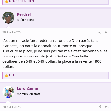
kinkin
and
Kerdrel
R
e
a
Kerdrel
c
t
Maître Poète
i
o
n
20 Avril 2026
#4
s
:
c'est un miracle faire redémarrer une de Dion après tant
d'années, on nous la donnait pour morte ou presque
100 euro la place, je ne suis pas fan mais c'est raisonnable les
places pour le concert de Justin Bieber à Coachella
oscillaient en 549 et 649 dollars la place à la revente 4800
dollars
kinkin
R
e
a
Luron2ème
c
t
membre du staff
i
o
n
20 Avril 2026
#5
s