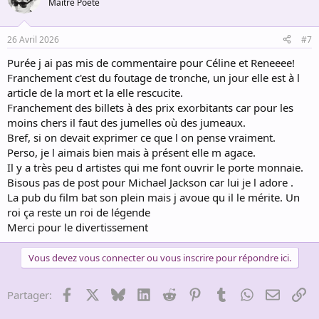
Maître Poète
i
o
n
26 Avril 2026
#7
s
:
Purée j ai pas mis de commentaire pour Céline et Reneeee!
Franchement c'est du foutage de tronche, un jour elle est à l
article de la mort et la elle rescucite.
Franchement des billets à des prix exorbitants car pour les
moins chers il faut des jumelles où des jumeaux.
Bref, si on devait exprimer ce que l on pense vraiment.
Perso, je l aimais bien mais à présent elle m agace.
Il y a très peu d artistes qui me font ouvrir le porte monnaie.
Bisous pas de post pour Michael Jackson car lui je l adore .
La pub du film bat son plein mais j avoue qu il le mérite. Un
roi ça reste un roi de légende
Merci pour le divertissement
Vous devez vous connecter ou vous inscrire pour répondre ici.
Facebook
X
Bluesky
LinkedIn
Reddit
Pinterest
Tumblr
WhatsApp
Email
Li
Partager: