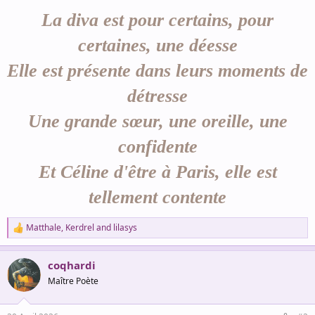
La diva est pour certains, pour
certaines, une déesse
Elle est présente dans leurs moments de
détresse
Une grande sœur, une oreille, une
confidente
Et Céline d'être à Paris, elle est
tellement contente
Matthale
,
Kerdrel
and
lilasys
R
e
a
coqhardi
c
t
Maître Poète
i
o
n