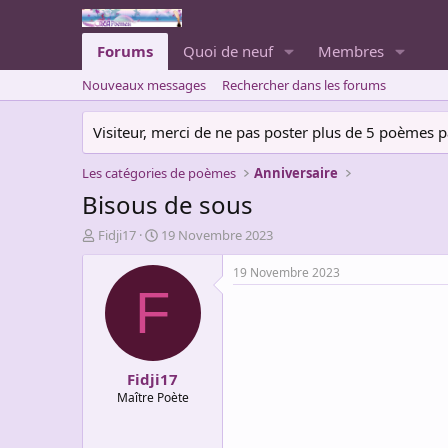
Forums
Quoi de neuf
Membres
Nouveaux messages
Rechercher dans les forums
Visiteur, merci de ne pas poster plus de 5 poèmes par 
Les catégories de poèmes
Anniversaire
Bisous de sous
A
D
Fidji17
19 Novembre 2023
u
a
t
t
19 Novembre 2023
e
e
F
u
d
r
e
d
d
e
é
Fidji17
l
b
a
u
Maître Poète
d
t
i