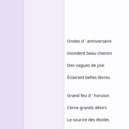
s
c
u
s
s
i
o
n
Ondes d ‘ anniversaire
Inondent beau chemin
Des vagues de joie
Éclairent belles lèvres.
Grand feu d ‘ horizon
Cerne grands désirs
Le sourire des étoiles