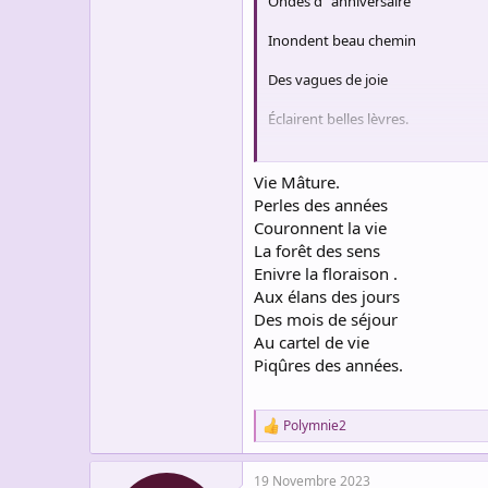
Ondes d ‘ anniversaire
Inondent beau chemin
Des vagues de joie
Éclairent belles lèvres.
Grand feu d ‘ horizon
Vie Mâture.
Perles des années
Cerne grands désirs
Couronnent la vie
La forêt des sens
Le sourire des étoiles
Enivre la floraison .
Aux élans des jours
Scintille d ‘ un avenir.
Des mois de séjour
Au cartel de vie
Piqûres des années.
Polymnie2
R
e
a
19 Novembre 2023
c