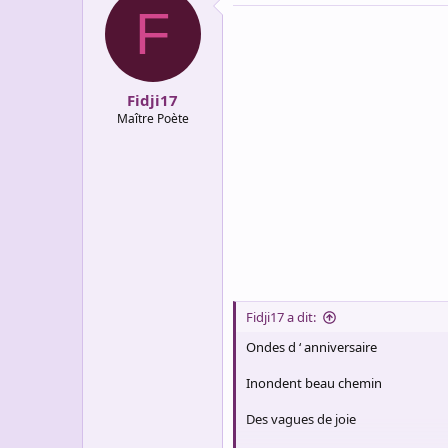
F
t
i
o
n
s
:
Fidji17
Maître Poète
Fidji17 a dit:
Ondes d ‘ anniversaire
Inondent beau chemin
Des vagues de joie