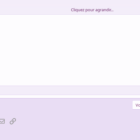
Cliquez pour agrandir...
Vo
atsApp
Email
Lien