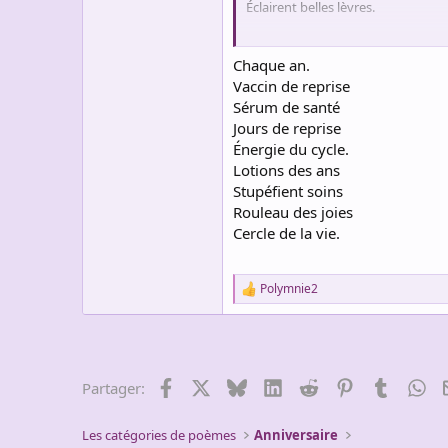
Éclairent belles lèvres.
Grand feu d ‘ horizon
Chaque an.
Vaccin de reprise
Cerne grands désirs
Sérum de santé
Jours de reprise
Le sourire des étoiles
Énergie du cycle.
Lotions des ans
Scintille d ‘ un avenir.
Stupéfient soins
Rouleau des joies
Cercle de la vie.
Polymnie2
R
e
a
c
t
i
Facebook
X
Bluesky
LinkedIn
Reddit
Pinterest
Tumblr
Wh
Partager:
o
n
s
Les catégories de poèmes
Anniversaire
: