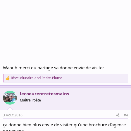
Waouh merci du partage sa donne envie de visiter. ..
Rêveurlunaire
and
Petite-Plume
R
e
a
lecoeurentretesmains
c
t
Maître Poète
i
o
n
3 Aout 2016
#4
s
:
ça donne bien plus envie de visiter qu'une brochure d'agence
de voyage.