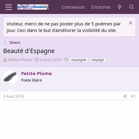
Connexion
S'inscrire
Visiteur, merci de ne pas poster plus de 5 poèmes par
jour. Ceci dans le but d'améliorer la visibilité du site.
Divers
Beauté d'Espagne
A
D
T
Petite-Plume
3 Aout 2016
espagne
voyage
u
a
a
t
t
g
Petite-Plume
e
e
s
Poète libéré
u
d
r
e
d
d
3 Aout 2016
#1
e
é
l
b
a
u
d
t
i
s
c
u