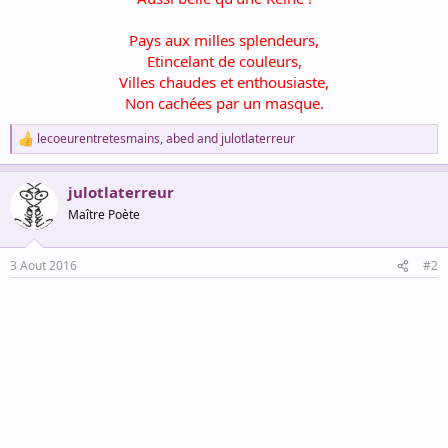
Pays aux milles splendeurs,
Etincelant de couleurs,
Villes chaudes et enthousiaste,
Non cachées par un masque.
lecoeurentretesmains
,
abed
and
julotlaterreur
R
e
a
julotlaterreur
c
t
Maître Poète
i
o
n
3 Aout 2016
#2
s
: