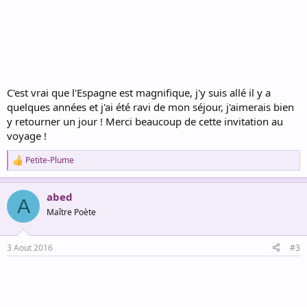
C'est vrai que l'Espagne est magnifique, j'y suis allé il y a
quelques années et j'ai été ravi de mon séjour, j'aimerais bien
y retourner un jour ! Merci beaucoup de cette invitation au
voyage !
Petite-Plume
R
e
a
abed
c
A
t
Maître Poète
i
o
n
3 Aout 2016
#3
s
: