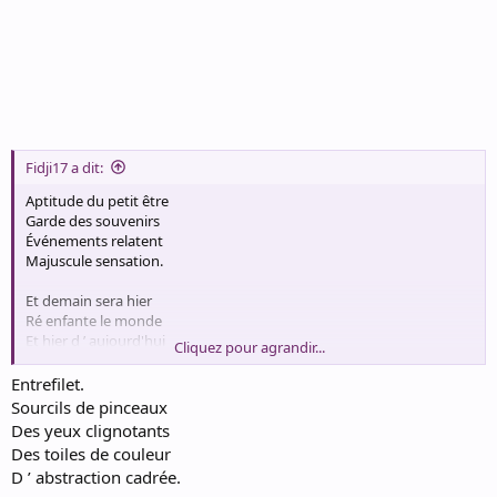
Fidji17 a dit:
Aptitude du petit être
Garde des souvenirs
Événements relatent
Majuscule sensation.
Et demain sera hier
Ré enfante le monde
Et hier d ’ aujourd'hui
Cliquez pour agrandir...
Écoute après- demain .
Entrefilet.
Plurielle invitation
Sourcils de pinceaux
Propose extrémité
Des yeux clignotants
Allonger le regard
Des toiles de couleur
Féconde la beauté.
D ’ abstraction cadrée.