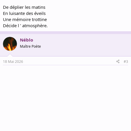
Troupeau de réalité
Dérive les chemins
De déplier les matins
Décaler la situation
En luisante des éveils
Semailles d ’ utopie .
Une mémoire trottine
Décide l ’ atmosphère.
Pampres des joies
L ’ ivresse joyeuse
Alluvions des sens
Néblo
Temples des rêves .
Maître Poète
18 Mai 2026
#3
R v S