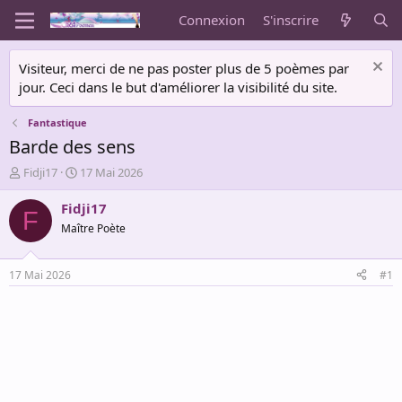
Connexion
S'inscrire
Visiteur, merci de ne pas poster plus de 5 poèmes par
jour. Ceci dans le but d'améliorer la visibilité du site.
Fantastique
Barde des sens
A
D
Fidji17
17 Mai 2026
u
a
t
t
Fidji17
F
e
e
Maître Poète
u
d
r
e
d
d
17 Mai 2026
#1
e
é
l
b
a
u
d
t
i
s
c
u