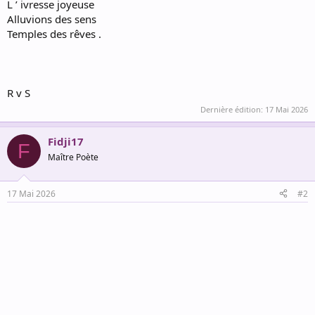
L ’ ivresse joyeuse
Alluvions des sens
Temples des rêves .
R v S
Dernière édition:
17 Mai 2026
Fidji17
F
Maître Poète
17 Mai 2026
#2