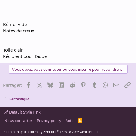
Bémol vide
Notes de creux
Toile d'air
Récipient pour l'aube
Vous devez vous connecter ou vous inscrire pour répondre ici.
Facebook
X
Bluesky
LinkedIn
Reddit
Pinterest
Tumblr
WhatsApp
Email
Li
Partager:
Fantastique
Default Style Pink
Nous contacter
Privacy policy
Aide
R
S
S
®
Community platform by XenForo
© 2010-2026 XenForo Ltd.