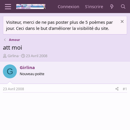
Connexion
S'inscrire
Visiteur, merci de ne pas poster plus de 5 poèmes par
jour. Ceci dans le but d'améliorer la visibilité du site.
Amour
att moi
A
D
Girlina
23 Avril 2008
u
a
t
t
Girlina
G
e
e
Nouveau poète
u
d
r
e
d
d
23 Avril 2008
#1
e
é
l
b
a
u
d
t
i
s
c
u