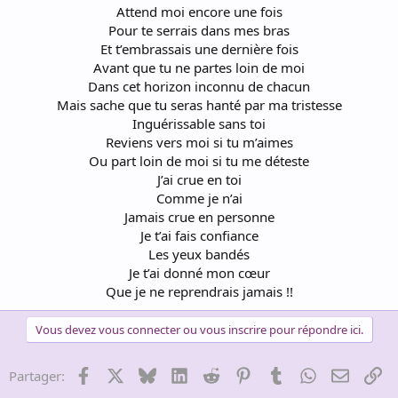
Attend moi encore une fois
Pour te serrais dans mes bras
Et t’embrassais une dernière fois
Avant que tu ne partes loin de moi
Dans cet horizon inconnu de chacun
Mais sache que tu seras hanté par ma tristesse
Inguérissable sans toi
Reviens vers moi si tu m’aimes
Ou part loin de moi si tu me déteste
J’ai crue en toi
Comme je n’ai
Jamais crue en personne
Je t’ai fais confiance
Les yeux bandés
Je t’ai donné mon cœur
Que je ne reprendrais jamais !!​
Vous devez vous connecter ou vous inscrire pour répondre ici.
Facebook
X
Bluesky
LinkedIn
Reddit
Pinterest
Tumblr
WhatsApp
Email
Li
Partager: