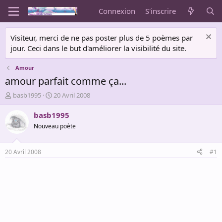
Connexion
S'inscrire
Visiteur, merci de ne pas poster plus de 5 poèmes par
jour. Ceci dans le but d'améliorer la visibilité du site.
Amour
amour parfait comme ça...
A
D
basb1995
20 Avril 2008
u
a
t
t
basb1995
e
e
Nouveau poète
u
d
r
e
d
d
20 Avril 2008
#1
e
é
l
b
a
u
d
t
i
s
c
u