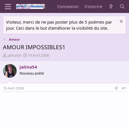
Connexion
S'inscrire
Visiteur, merci de ne pas poster plus de 5 poèmes par
jour. Ceci dans le but d'améliorer la visibilité du site.
Amour
AMOUR IMPOSSIBLES1
A
D
jalina54
19 Avril 2008
u
a
t
t
jalina54
e
e
Nouveau poète
u
d
r
e
d
d
19 Avril 2008
#1
e
é
l
b
a
u
d
t
i
s
c
u