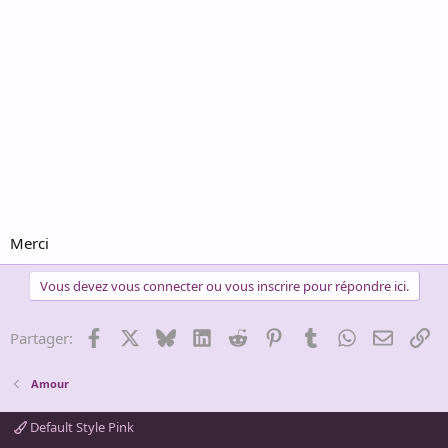
Merci
Vous devez vous connecter ou vous inscrire pour répondre ici.
Facebook
X
Bluesky
LinkedIn
Reddit
Pinterest
Tumblr
WhatsApp
Email
Li
Partager:
Amour
Default Style Pink