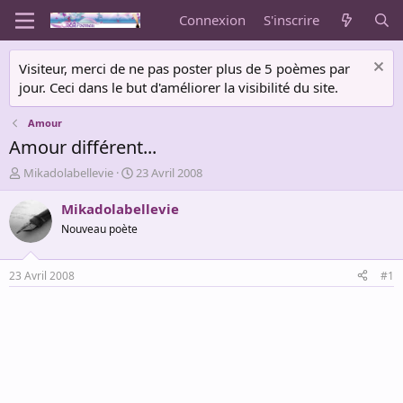
Connexion
S'inscrire
Visiteur, merci de ne pas poster plus de 5 poèmes par
jour. Ceci dans le but d'améliorer la visibilité du site.
Amour
Amour différent...
A
D
Mikadolabellevie
23 Avril 2008
u
a
t
t
Mikadolabellevie
e
e
Nouveau poète
u
d
r
e
d
d
23 Avril 2008
#1
e
é
l
b
a
u
d
t
i
s
c
u