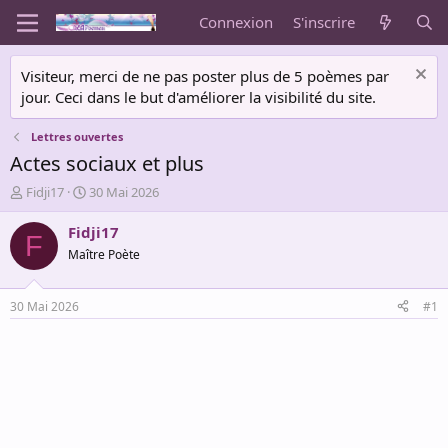
Connexion
S'inscrire
Visiteur, merci de ne pas poster plus de 5 poèmes par
jour. Ceci dans le but d'améliorer la visibilité du site.
Lettres ouvertes
Actes sociaux et plus
A
D
Fidji17
30 Mai 2026
u
a
t
t
Fidji17
F
e
e
Maître Poète
u
d
r
e
d
d
30 Mai 2026
#1
e
é
l
b
a
u
d
t
i
s
c
u