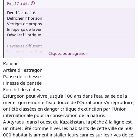
Fidji17 a dit:
Der d ’ actualité.
Défricher l ’ horizon
Vertiges de propos
En aperçu de la vie
Dévoiler l ’ intrigue.
Paysages diffusent
Visages de fantôme
Cliquez pour agrandir...
Vestibule s ’embellit
De création onirique.
Ka-viar.
Artère d ’ estragon
Panse de richesse
Main basse Giro 26 (14)
Finesse de pensée
Occasion de sprint
Enrichit des élites.
Engage l ’ itinéraire
Esturgeon peut vivre jusqu’à 100 ans dans l’eau salée de la
Palette de couleurs
Déambule paysage.
mer et qui remonte l’eau douce de l’Oural pour s’y reproduire,
ont été classées en danger critique d’extinction par l’Union
Beau plan d ’équipe
internationale pour la conservation de la nature.
Irréelle satisfaction
A Atyraou, dans l’ouest du Kazakhstan, la pêche à la ligne est
Suspense est limité
un rituel : été comme hiver, les habitants de cette ville de 500
Esquisser un sourire.
000 habitants aiment installer leurs cannes sur les rives de ce
Voghera Milan 157 kms