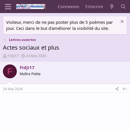
Connexion
S'inscrire
Visiteur, merci de ne pas poster plus de 5 poèmes par
jour. Ceci dans le but d'améliorer la visibilité du site.
Lettres ouvertes
Actes sociaux et plus
A
D
Fidji17
24 Mai 2026
u
a
t
t
Fidji17
F
e
e
Maître Poète
u
d
r
e
d
d
24 Mai 2026
#1
e
é
l
b
a
u
d
t
i
s
c
u